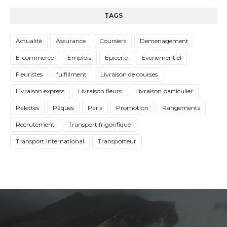
TAGS
Actualité
Assurance
Coursiers
Demenagement
E-commerce
Emplois
Epicerie
Evenementiel
Fleuristes
fulfillment
Livraison de courses
Livraison express
Livraison fleurs
Livraison particulier
Palettes
Pâques
Paris
Promotion
Rangements
Recrutement
Transport frigorifique
Transport international
Transporteur